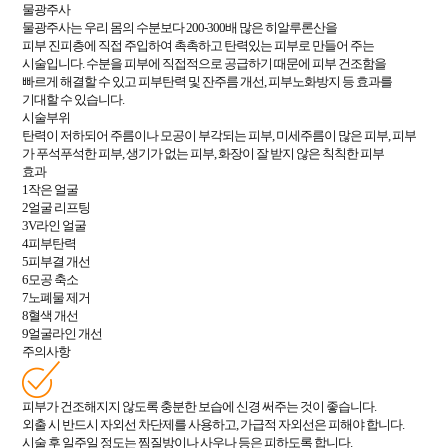
물광주사
물광주사는 우리 몸의 수분보다 200-300배 많은 히알루론산을
피부 진피층에 직접 주입하여 촉촉하고 탄력있는 피부로 만들어 주는
시술입니다. 수분을 피부에 직접적으로 공급하기 때문에 피부 건조함을
빠르게 해결할 수 있고 피부탄력 및 잔주름 개선, 피부노화방지 등 효과를
기대할 수 있습니다.
시술부위
탄력이 저하되어 주름이나 모공이 부각되는 피부, 미세주름이 많은 피부, 피부
가 푸석푸석한 피부, 생기가 없는 피부, 화장이 잘 받지 않은 칙칙한 피부
효과
1
작은 얼굴
2
얼굴 리프팅
3
V라인 얼굴
4
피부탄력
5
피부결 개선
6
모공 축소
7
노폐물 제거
8
혈색 개선
9
얼굴라인 개선
주의사항
피부가 건조해지지 않도록 충분한 보습에 신경 써주는 것이 좋습니다.
외출 시 반드시 자외선 차단제를 사용하고, 가급적 자외선은 피해야 합니다.
시술 후 일주일 정도는 찜질방이나 사우나 등은 피하도록 합니다.