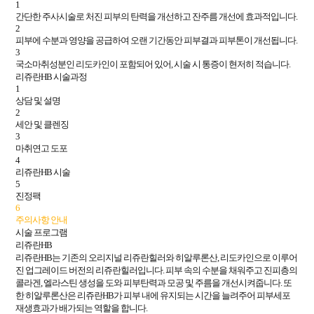
1
간단한 주사시술로 처진 피부의 탄력을 개선하고 잔주름 개선에 효과적입니다.
2
피부에 수분과 영양을 공급하여 오랜 기간동안 피부결과 피부톤이 개선됩니다.
3
국소마취성분인 리도카인이 포함되어 있어, 시술 시 통증이 현저히 적습니다.
리쥬란HB 시술과정
1
상담 및 설명
2
세안 및 클렌징
3
마취연고 도포
4
리쥬란HB 시술
5
진정팩
6
주의사항 안내
시술 프로그램
리쥬란HB
리쥬란HB는 기존의 오리지널 리쥬란힐러와 히알루론산, 리도카인으로 이루어
진 업그레이드 버전의 리쥬란힐러입니다. 피부 속의 수분을 채워주고 진피층의
콜라겐, 엘라스틴 생성을 도와 피부탄력과 모공 및 주름을 개선시켜줍니다. 또
한 히알루론산은 리쥬란HB가 피부 내에 유지되는 시간을 늘려주어 피부세포
재생효과가 배가되는 역할을 합니다.