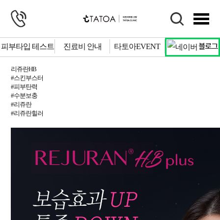
피부타입 테스트
진료비 안내
타토아EVENT
블로그
리쥬란HB
#스킨부스터
# 팔자주름
# 사각턱
# 물광피부
# 잡티제거
# 색소침착
# 주근깨
#피부탄력
#수분보충
#리쥬란
#리쥬란힐러
# 보톡스
상담문의
자세히 보기
예약하기