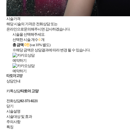
시술가격
해당 시술의 가격은 전화상담 또는
온라인으로문의해주시면 감사하겠습니다.
시술을 선택해주세요.
선택한 시술 개수
0
개
총 금액
0
원
(vat 10% 별도)
※해당 금액은 상담결과에 따라 변경 될 수 있습니다.
예약하기
예약하기
타토아고양
상담안내
카톡상담
타토아 고양
전화상담
02-371-0221
닫기
시술설명
시술대상 및 효과
주의사항
특징