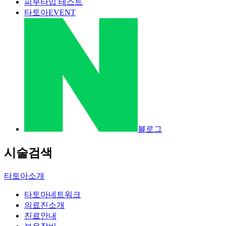
피부타입 테스트
타토아EVENT
블로그
시술검색
타토아소개
타토아네트워크
의료진소개
진료안내