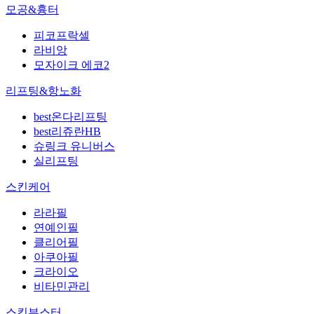
모공&흉터
피코프락셀
라비앙
모자이크 에코2
리프팅&항노화
best
온다리프팅
best
리쥬란HB
슈링크 유니버스
실리프팅
스킨케어
라라필
연예인필
클리어필
아쿠아필
크라이오
비타민관리
스킨부스터