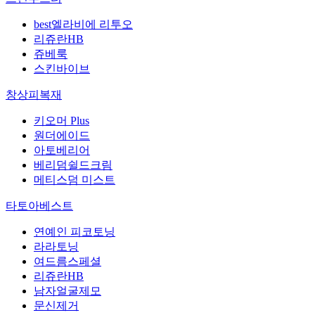
best
엘라비에 리투오
리쥬란HB
쥬베룩
스킨바이브
창상피복재
키오머 Plus
원더에이드
아토베리어
베리덤쉴드크림
메티스덤 미스트
타토아베스트
연예인 피코토닝
라라토닝
여드름스페셜
리쥬란HB
남자얼굴제모
문신제거