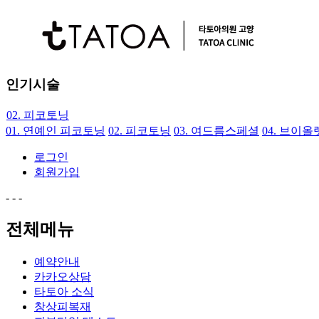
09.
라라토닝
인기시술
01.
연예인 피코토닝
02.
피코토닝
01.
연예인 피코토닝
02.
피코토닝
03.
여드름스페셜
04.
브이올
03.
여드름스페셜
04.
브이올렛
로그인
05.
리쥬란HB
회원가입
06.
골드PTT
07.
슈링크 유니버스
-
-
-
08.
보톡스
전체메뉴
09.
라라토닝
01.
연예인 피코토닝
예약안내
카카오상담
타토아 소식
창상피복재