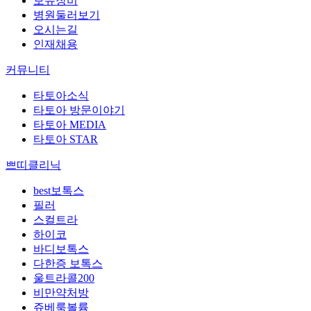
보유장비
병원둘러보기
오시는길
인재채용
커뮤니티
타토아소식
타토아 방문이야기
타토아 MEDIA
타토아 STAR
쁘띠클리닉
best
보톡스
필러
스컬트라
하이코
바디보톡스
다한증 보톡스
울트라콜200
비만약처방
쥬베룩볼륨