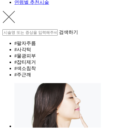
연령별 추천시술
검색하기
#팔자주름
#사각턱
#물광피부
#잡티제거
#색소침착
#주근깨