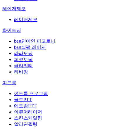
레이저제모
레이저제모
화이트닝
best
연예인 피코토닝
best
실펌 레이저
라라토닝
피코토닝
클라리티
라비앙
여드름
여드름 프로그램
골드PTT
에토좀PTT
아큐어레이저
스킨스케일링
알라딘필링