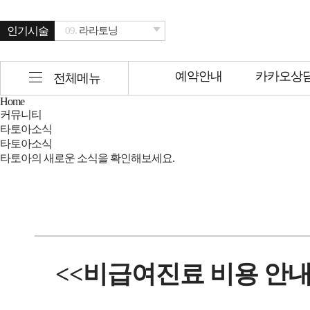
인기시술
09.
라라토닝
01.
연예인 피코토닝
02.
피코토닝
예약안내
카카오상
전체메뉴
03.
여드름스페셜
Home
04.
브이올렛
커뮤니티
05.
리쥬란HB
타토아소식
06.
골드PTT
타토아소식
타토아의 새로운 소식을 확인해보세요.
07.
슈링크 유니버스
08.
보톡스
09.
라라토닝
01.
연예인 피코토닝
<<비급여진료 비용 안내